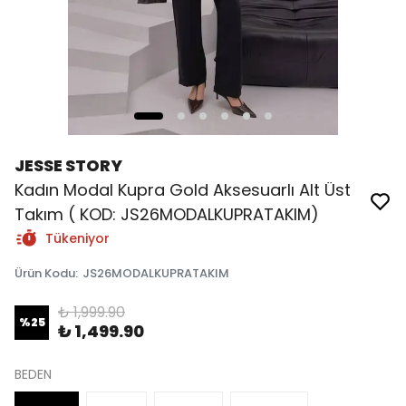
JESSE STORY
Kadın Modal Kupra Gold Aksesuarlı Alt Üst
Takım ( KOD: JS26MODALKUPRATAKIM)
Tükeniyor
Ürün Kodu
:
JS26MODALKUPRATAKIM
₺ 1,999.90
%
25
₺ 1,499.90
BEDEN