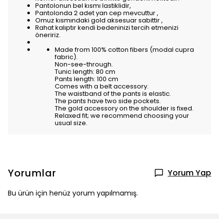
Pantolonun bel kısmı lastiklidir,
Pantolonda 2 adet yan cep mevcuttur ,
Omuz kısmındaki gold aksesuar sabittir ,
Rahat kalıptır kendi bedeninizi tercih etmenizi
öneririz.
Made from 100% cotton fibers (modal cupra
fabric).
Non-see-through.
Tunic length: 80 cm
Pants length: 100 cm
Comes with a belt accessory.
The waistband of the pants is elastic.
The pants have two side pockets.
The gold accessory on the shoulder is fixed.
Relaxed fit; we recommend choosing your
usual size.
Yorumlar
Yorum Yap
Bu ürün için henüz yorum yapılmamış.