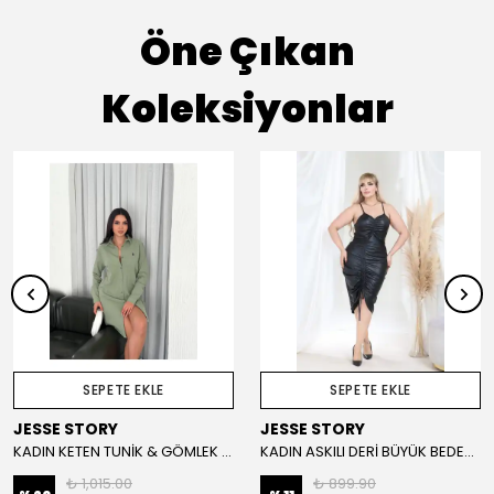
Öne Çıkan
Koleksiyonlar
SEPETE EKLE
SEPETE EKLE
JESSE STORY
JESSE STORY
KADIN KETEN TUNİK & GÖMLEK ELBİSE NAKIŞ DETAYLI %100 PAMUK KUMAŞ KOD:JS26GOMLEKELBİSE
KADIN ASKILI DERİ BÜYÜK BEDEN ELBİSE LİKRALI İNCE DERİ TASARIM ELBİSE (Suni Deri)
₺ 1,015.00
₺ 899.90