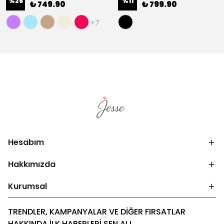
%
26
%
11
₺ 749.90
₺ 799.90
+7
Hesabım
Hakkımızda
Kurumsal
TRENDLER, KAMPANYALAR VE DİĞER FIRSATLAR
HAKKINDA İLK HABERLERİ SEN AL!