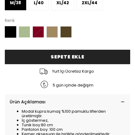
M/38
L/40
XL/42
2XL/44
Renk
SEPETE EKLE
Yurt İçi Ücretsiz Kargo
5 gün içinde değişim
Ürün Açıklaması
Modal kupra kumaş %100 pamuklu liflerden
üretilmiştir.
İç göstermez,
Tunik boy:80 cm
Pantolon boy: 100 cm
Kemer aksesuarı ile birlikte gönderilmektedir.