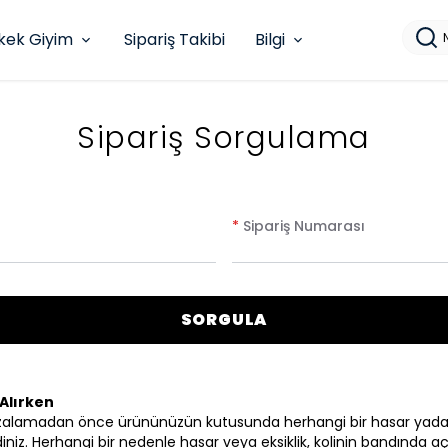
kek Giyim
Sipariş Takibi
Bilgi
Sipariş Sorgulama
*
Sipariş Numarası
SORGULA
Alırken
zalamadan önce ürününüzün kutusunda herhangi bir hasar yada
iniz. Herhangi bir nedenle hasar veya eksiklik, kolinin bandında aç