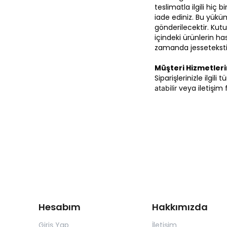
teslimatla ilgili hiç
iade ediniz. Bu yüküm
gönderilecektir. Kutu
içindeki ürünlerin 
zamanda
jesseteks
Müşteri Hizmetler
Siparişlerinizle ilgili
veya iletişim 
atabilir
Hesabım
Hakkımızda
Giriş Yap
İletişim