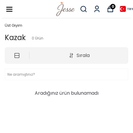
0
TRY
Üst Giyim
Kazak
0
Ürün
Sırala
Aradığınız ürün bulunamadı