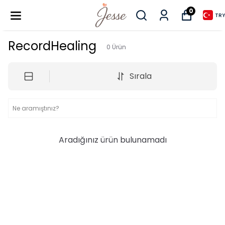
0
TRY
RecordHealing
0
Ürün
Sırala
Aradığınız ürün bulunamadı